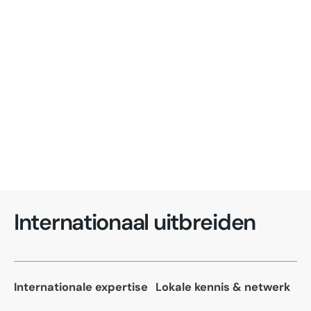
voor een brede blik, culturele voelsprieten en
dat de Dubai service experience - en die krijg je
communicatie die klopt - in elke taal en markt waarin
gewoon bij ons communicatiebureau in Deventer..
je actief bent.
Internationaal uitbreiden
Internationale expertise
Lokale kennis & netwerk