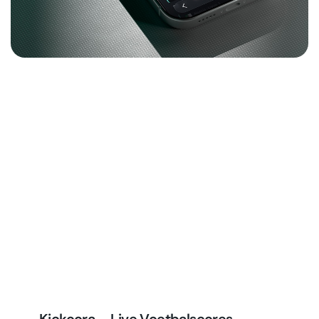
Kickoora – Live Voetbalscores