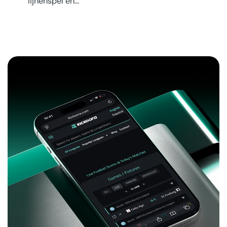
lijnenspel en…